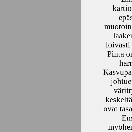
karti
epä
muotoi
laake
loivast
Pinta o
har
Kasvupai
johtue
värit
keskelt
ovat tasa
Ens
myöhem