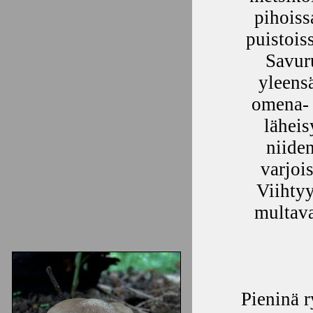
pihoiss
puistois
Savur
yleens
omena- 
läheis
niiden
varjoi
Viihtyy
multava
Pieninä 