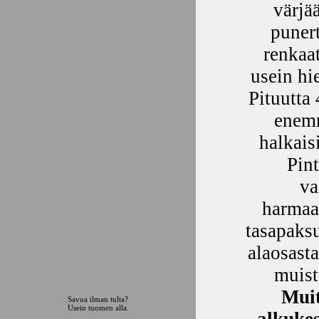
värjä
punert
renkaat
usein h
Pituutta 
enemm
halkais
Pint
va
harmaa
tasapaks
alaosast
muist
Muit
Savua ilman tulta?
Usein tuomen alla.