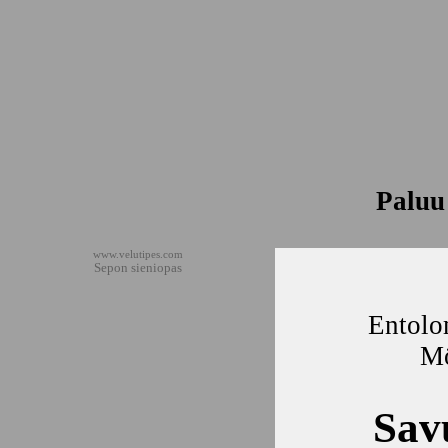
Paluu 
www.velutipes.com
Sepon sieniopas
Entolo
Mö
Sav