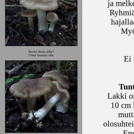
ja melk
Ryhmiä 
hajalla
Myö
Savua ilman tulta?
Usein tuomen alla.
Ei 
Tun
Lakki on
10 cm h
mutt
olosuhte
Ens