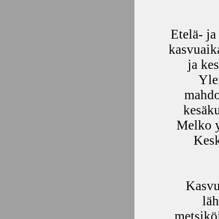
Etelä- j
kasvuaik
ja ke
Yle
mahdol
kesäku
Melko y
Kesk
Kasvu
läh
metsikö