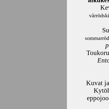
alkuke
Ke
vårrödski
Su
sommarröd
p
Toukoru
Ent
Kuvat ja
Kytöh
eppojoo