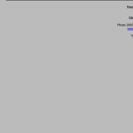
Tri
Sil
Photo 2003
www
*