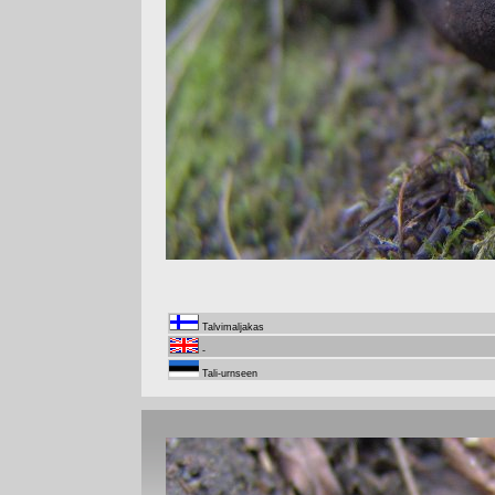
Talvimaljakas
-
Tali-urnseen