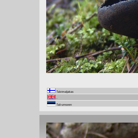
Talvimaljakas
-
Tali-urnseen