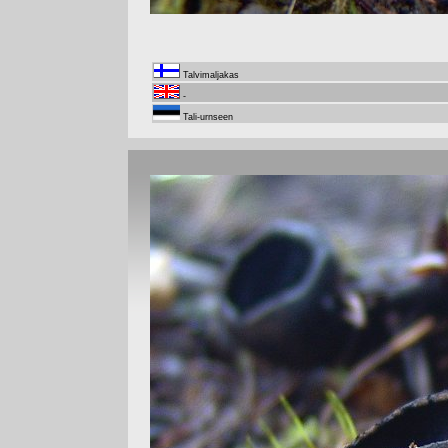
Talvimaljakas
-
Tali-urnseen