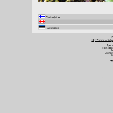
Talvimaljakas
-
Tali-urnseen
D
http://www.veluti
Speci
Homepage 
Se
Optimiz
M
w
Urnu
Urnula hiemalis talvimaljakas v