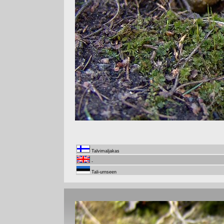
Talvimaljakas
-
Tali-urnseen