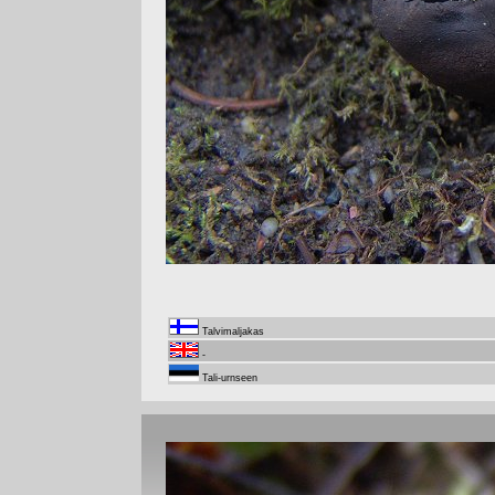
Talvimaljakas
-
Tali-urnseen