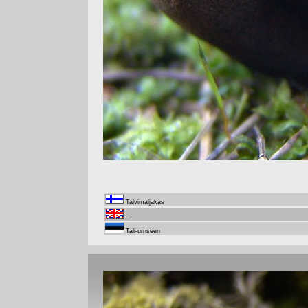
Talvimaljakas
-
Tali-urnseen