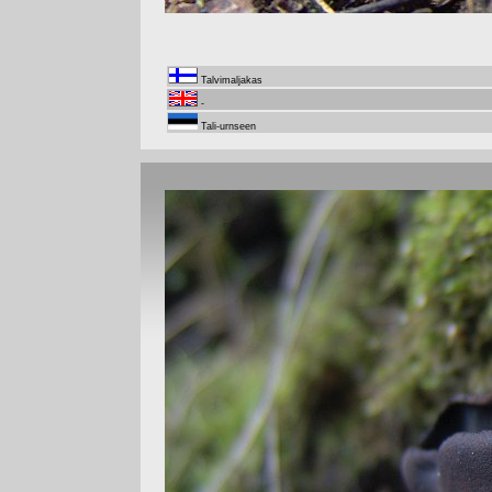
Talvimaljakas
-
Tali-urnseen