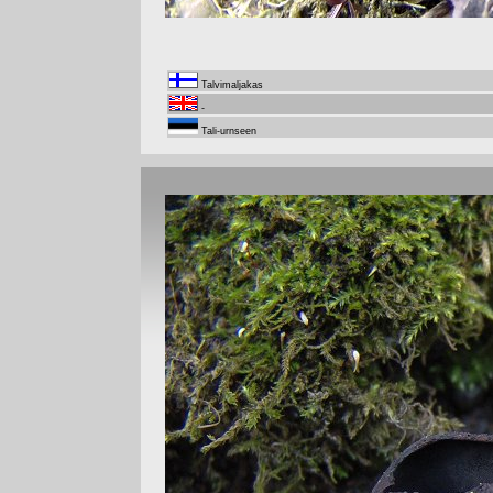
Talvimaljakas
-
Tali-urnseen