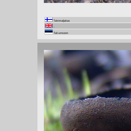
Talvimaljakas
-
Tali-urnseen