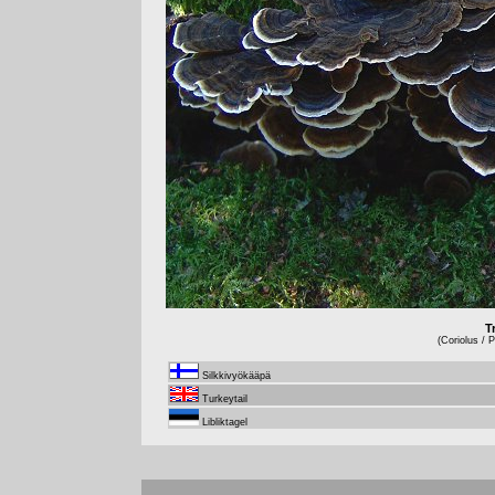
T
(Coriolus / P
Silkkivyökääpä
Turkeytail
Libliktagel