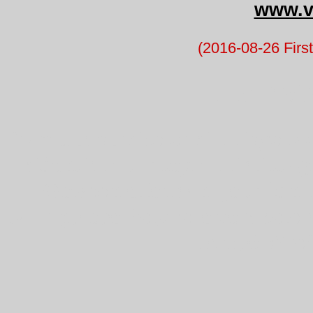
www.v
(2016-08-26 First
Tramete
Trametes versicolor silkkivyökä
sidenticka turkeytail liblikt
Gewoon elfenbankje trúdnik
tauriņpiepe Polypore versicolore
kempė Wroś