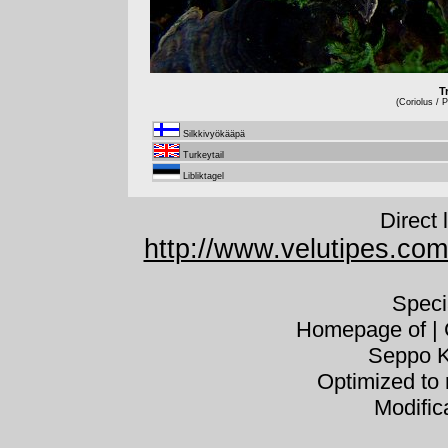
T
(Coriolus / P
Silkkivyökääpä
Turkeytail
Libliktagel
Direct 
http://www.velutipes.com
Speci
Homepage of | C
Seppo K
Optimized to 
Modific