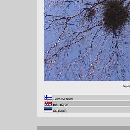
Taph
Tuulenpesäsieni
Birch Besom
Kaseluudik