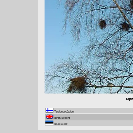
Taph
Tuulenpesäsieni
Birch Besom
Kaseluudik