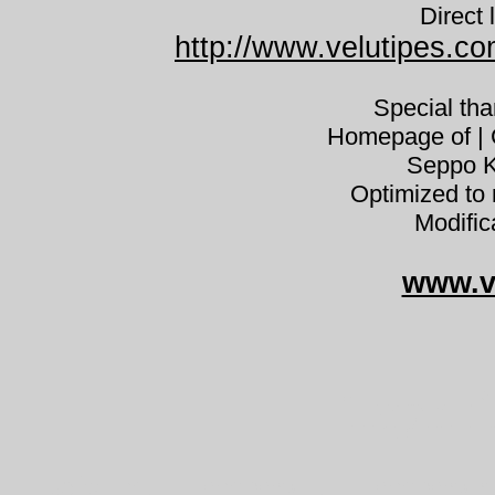
Direct 
http://www.velutipes.co
Special th
Homepage of | C
Seppo K
Optimized to 
Modific
www.v
Taphri
koivuntuulenpesä tuulenpesäs