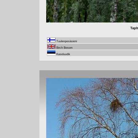
Taph
Tuulenpesäsieni
Birch Besom
Kaseluudik