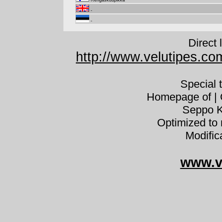
Rengaskuupikka
-
-
Direct 
http://www.velutipes.co
Special 
Homepage of | C
Seppo K
Optimized to 
Modific
www.v
Pholio