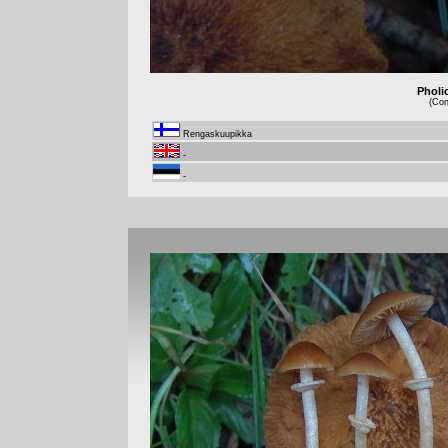
Pholi
(Con
Rengaskuupikka
-
-