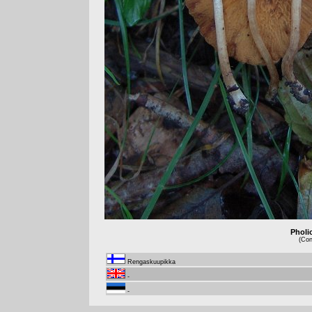
Pholi
(Con
Rengaskuupikka
-
-