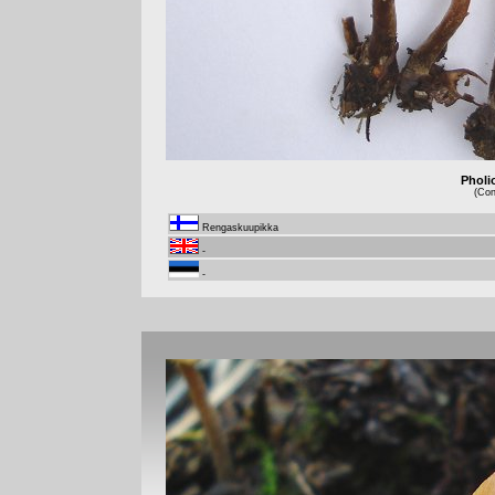
Pholi
(Con
Rengaskuupikka
-
-