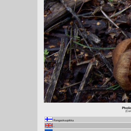
Pholi
(Con
Rengaskuupikka
-