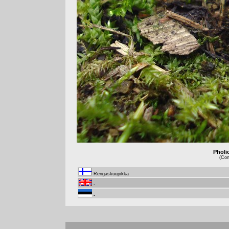
Pholi
(Con
Rengaskuupikka
-
-