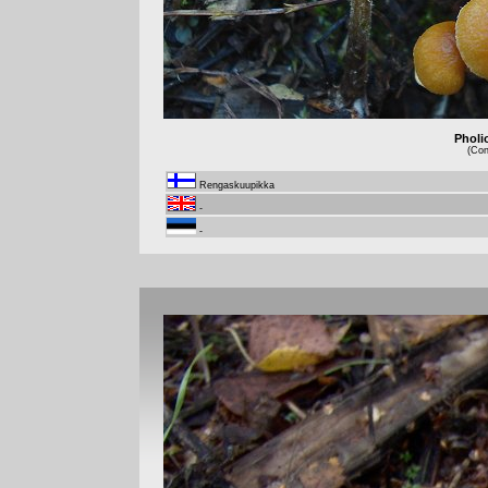
Pholi
(Con
Rengaskuupikka
-
-