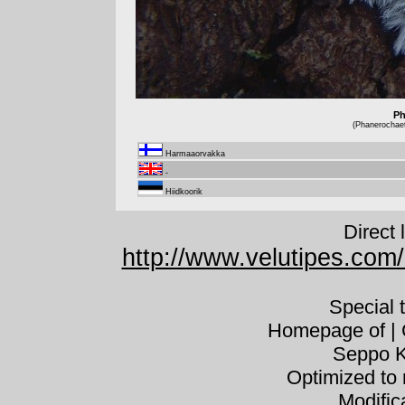
Ph
(Phanerochaet
Harmaaorvakka
-
Hiidkoorik
Direct 
http://www.velutipes.com/
Special 
Homepage of | C
Seppo K
Optimized to 
Modific