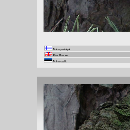
Männynkääpä
Pine Bracket
Männitaelik