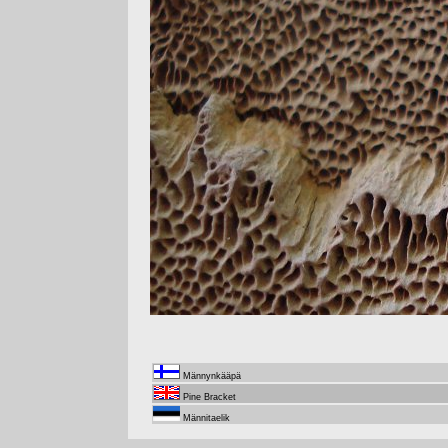
Männynkääpä
Pine Bracket
Männitaelik