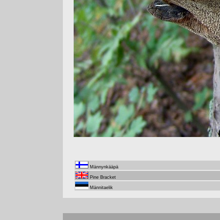
Männynkääpä
Pine Bracket
Männitaelik