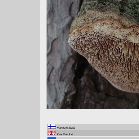
Männynkääpä
Pine Bracket