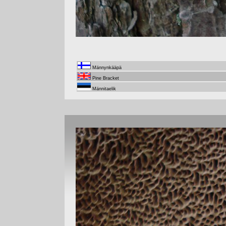
Männynkääpä
Pine Bracket
Männitaelik