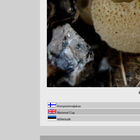
Kompostimaljakas
Blistered Cup
Mõhkliudik