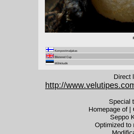
Kompostimaljakas
Blistered Cup
Mõhkliudik
Direct 
http://www.velutipes.co
Special 
Homepage of | C
Seppo K
Optimized to 
Modific