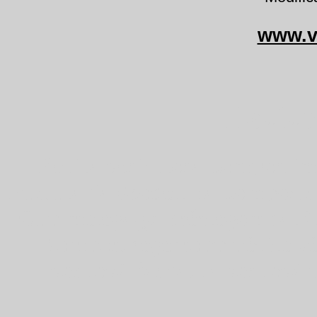
www.v
Peziza
Peziza vesiculosa kompostima
Pustularia Scodellina komposts
Cup melegágyi csészegomba Bl
Kompostbegersopp pézize vé
vosková řasnatka vosková p