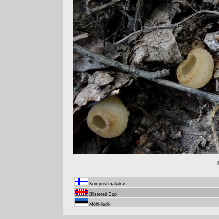
Kompostimaljakas
Blistered Cup
Mõhkliudik