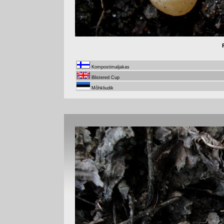
Kompostimaljakas
Blistered Cup
Mõhkliudik