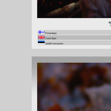
N
(
Punanäppy
Coral Spot
Harilik komuseen