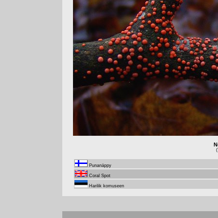
N
(
Punanäppy
Coral Spot
Harilik komuseen