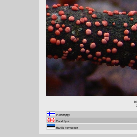
N
(
Punanäppy
Coral Spot
Harilik komuseen