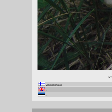
(My
Valkojalkahiippo
-
-