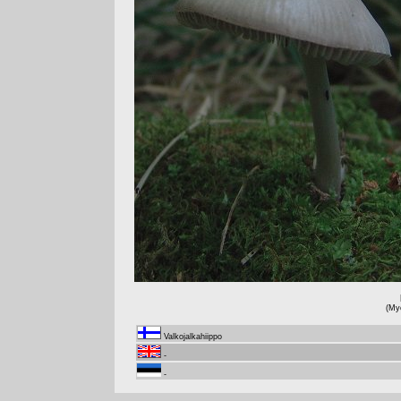
(My
Valkojalkahiippo
-
-