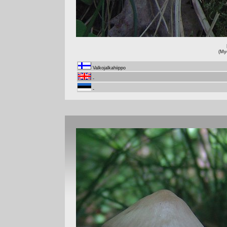
(My
Valkojalkahiippo
-
-