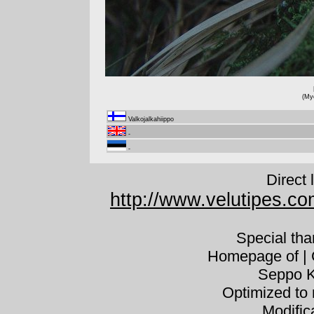
(My
Valkojalkahiippo
-
-
Direct 
http://www.velutipes.c
Special th
Homepage of | C
Seppo K
Optimized to 
Modific