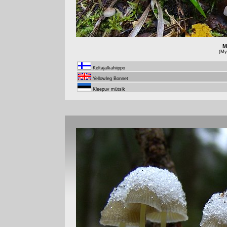
M
(Myc
Keltajalkahiippo
Yellowleg Bonnet
Kleepuv mütsik