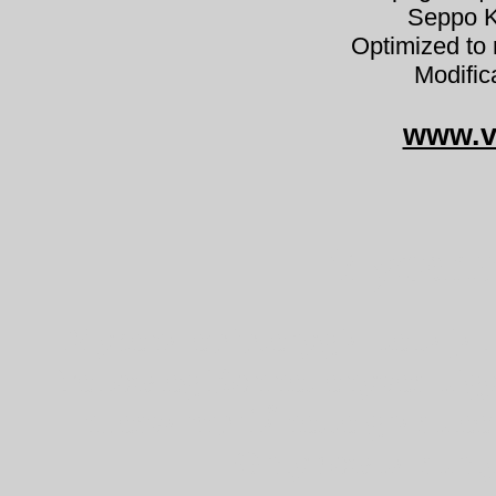
Seppo K
Optimized to 
Modific
www.v
Mycena 
Mycena epipterygia keltajal
Yellowleg Bonnet enyves kíg
huesvamp flåhette graskle
Grzybówka skrzy