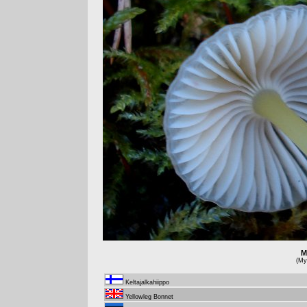
M
(Myc
Keltajalkahiippo
Yellowleg Bonnet