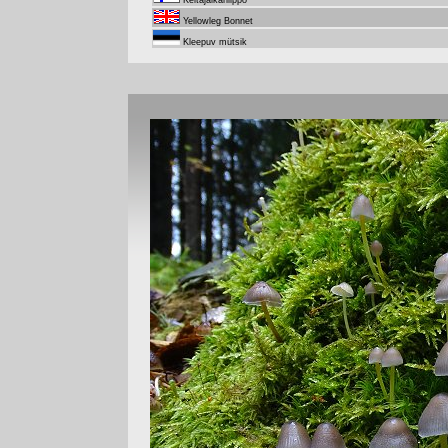
Keltajalkahiippo
Yellowleg Bonnet
Kleepuv mütsik