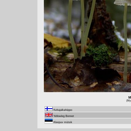
M
(Myc
Keltajalkahiippo
Yellowleg Bonnet
Kleepuv mütsik