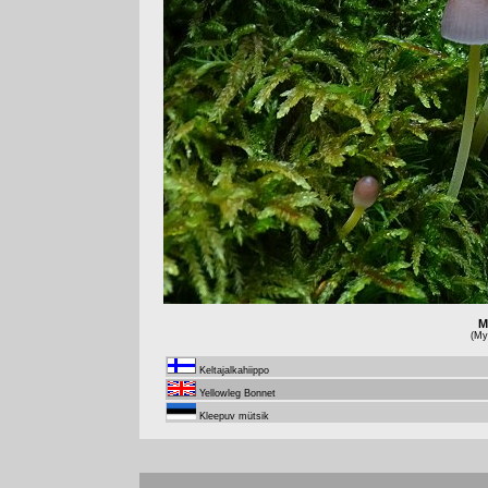
M
(Myc
Keltajalkahiippo
Yellowleg Bonnet
Kleepuv mütsik