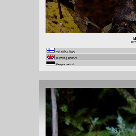
M
(Myc
Keltajalkahiippo
Yellowleg Bonnet
Kleepuv mütsik