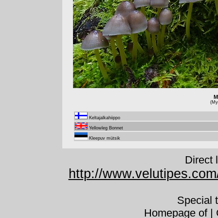
M
(Myc
Keltajalkahiippo
Yellowleg Bonnet
Kleepuv mütsik
Direct 
http://www.velutipes.com
Special 
Homepage of | C