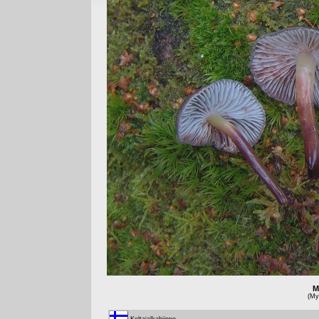
M
(Myc