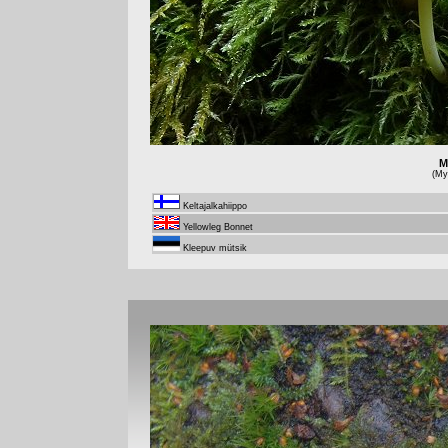
M
(Myc
Keltajalkahiippo
Yellowleg Bonnet
Kleepuv mütsik