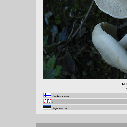
Mel
(
Kesäsataheltta
-
Sirge kühmik