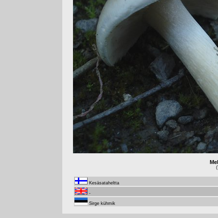
Mel
(
Kesäsataheltta
-
Sirge kühmik