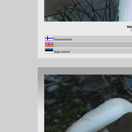
Mel
(
Kesäsataheltta
-
Sirge kühmik