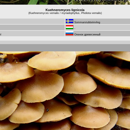
Kuehneromyces lignicola
(Kuehneromyces vernalis / myriadophyllus, Pholiota vernalis)
Sommarstubbskivling
-
l
Опенок древесинный