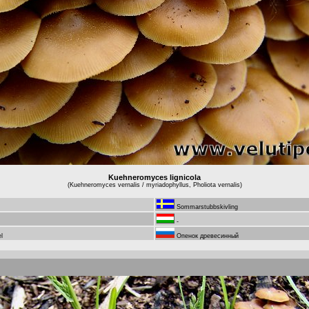
Kuehneromyces lignicola
(Kuehneromyces vernalis / myriadophyllus, Pholiota vernalis)
Sommarstubbskivling
-
l
Опенок древесинный