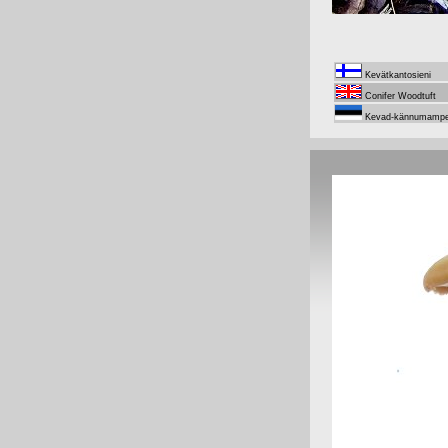
Kevätkantosieni
Conifer Woodtuft
Kevad-kännumampe