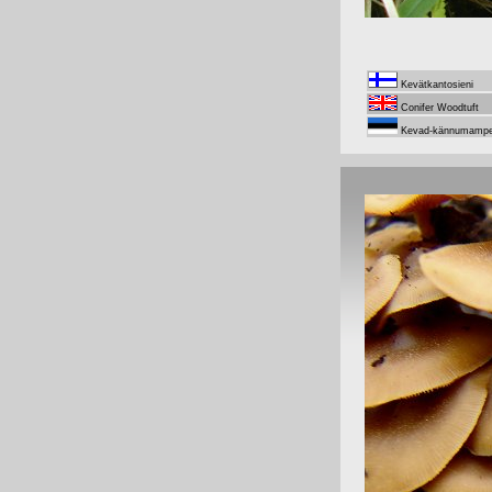
Kevätkantosieni
Conifer Woodtuft
Kevad-kännumampe