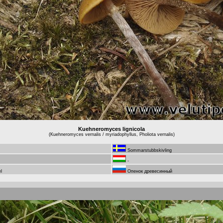
Kuehneromyces lignicola
(Kuehneromyces vernalis / myriadophyllus, Pholiota vernalis)
Sommarstubbskivling
-
l
Опенок древесинный