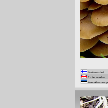
Kevätkantosieni
Conifer Woodtuft
Kevad-kännumampe