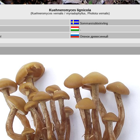
Kuehneromyces lignicola
(Kuehneromyces vernalis / myriadophyllus, Pholiota vernalis)
Sommarstubbskivling
-
l
Опенок древесинный