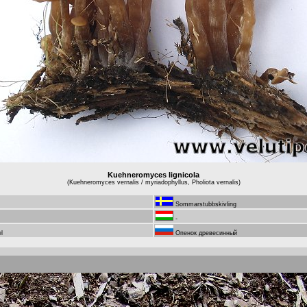
Kuehneromyces lignicola
(Kuehneromyces vernalis / myriadophyllus, Pholiota vernalis)
Sommarstubbskivling
-
l
Опенок древесинный