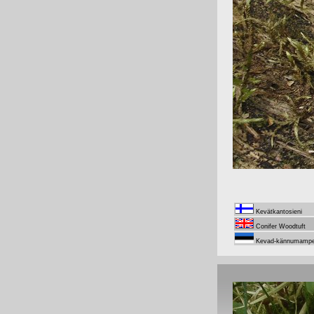
Kevätkantosieni
Conifer Woodtuft
Kevad-kännumampe