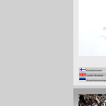
Kevätkantosieni
Conifer Woodtuft
Kevad-kännumampe