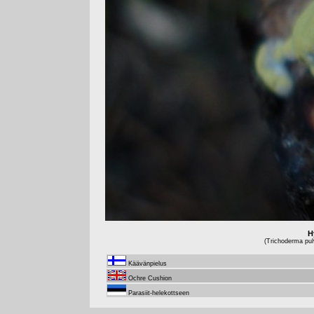
H
(Trichoderma pul
Käävänpielus
Ochre Cushion
Parasiit-helekottseen