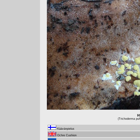
H
(Trichoderma pul
Käävänpielus
Ochre Cushion