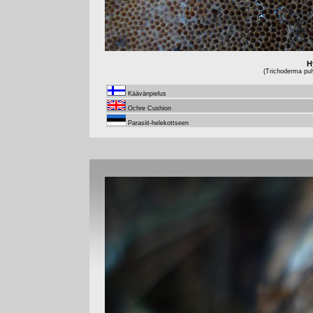
H
(Trichoderma pul
Käävänpielus
Ochre Cushion
Parasiit-helekottseen