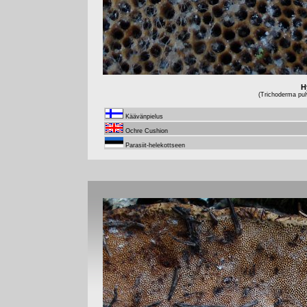
H
(Trichoderma pul
Käävänpielus
Ochre Cushion
Parasiit-helekottseen