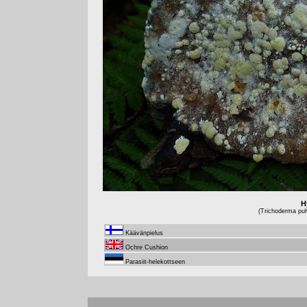
H
(Trichoderma pul
Käävänpielus
Ochre Cushion
Parasiit-helekottseen