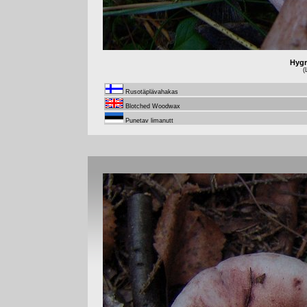
Hygr
(
Rusotäplävahakas
Blotched Woodwax
Punetav limanutt