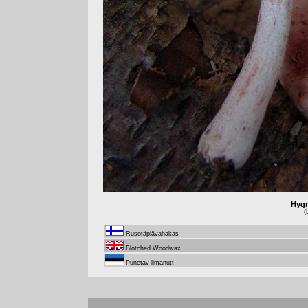
Hygr
(
Rusotäplävahakas
Blotched Woodwax
Punetav limanutt