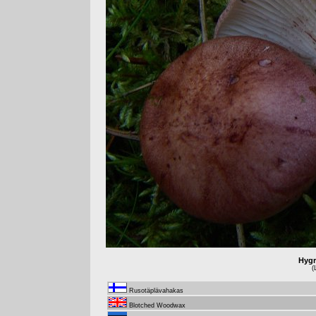
Hygr
(
Rusotäplävahakas
Blotched Woodwax