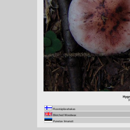
Hygr
(
Rusotäplävahakas
Blotched Woodwax
Punetav limanutt