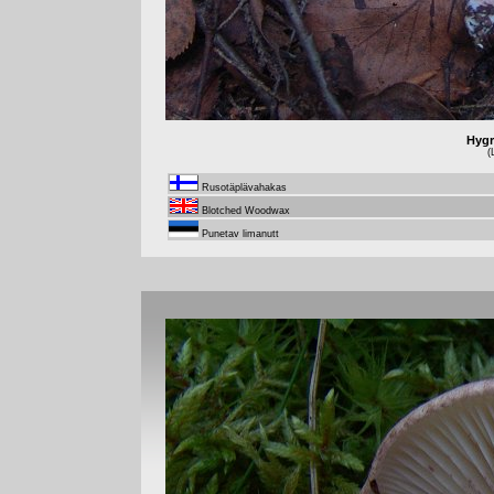
Hygr
(
Rusotäplävahakas
Blotched Woodwax
Punetav limanutt