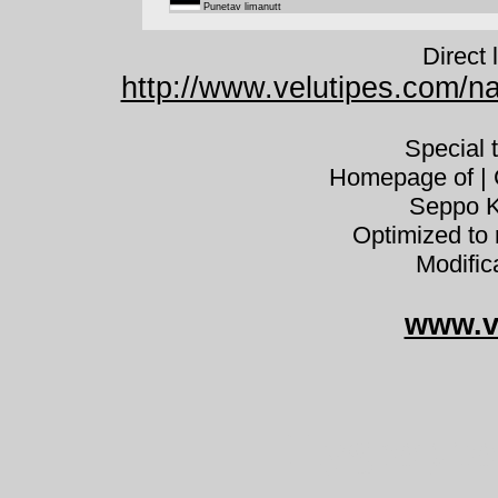
Punetav limanutt
Direct 
http://www.velutipes.com/n
Special 
Homepage of | C
Seppo K
Optimized to 
Modific
www.v
Hygrophor