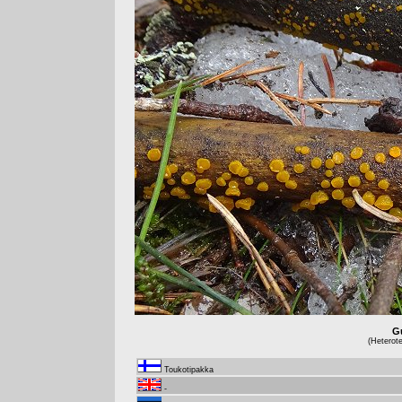
G
(Heterote
Toukotipakka
-