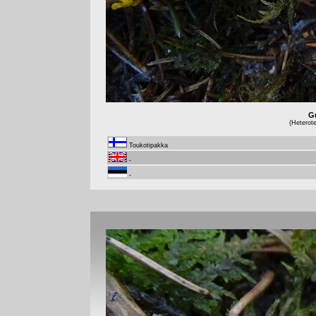
G
(Heterote
Toukotipakka
-
-