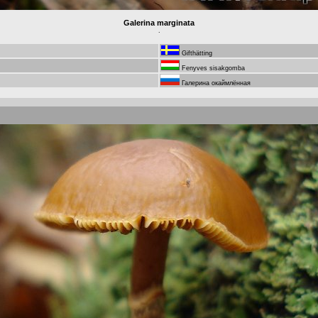
Galerina marginata
.
Gifthätting
Fenyves sisakgomba
Галерина окаймлённая