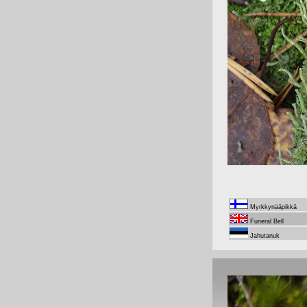
Myrkkynääpikkä
Funeral Bell
Jahutanuk