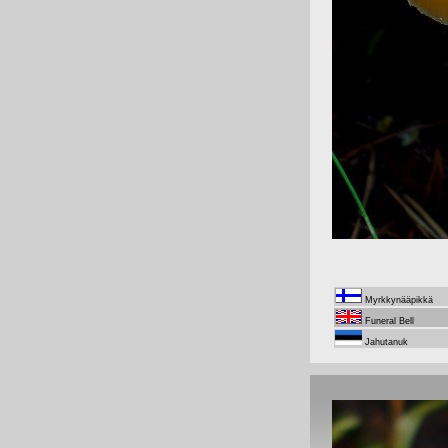
Myrkkynääpikkä
Funeral Bell
Jahutanuk