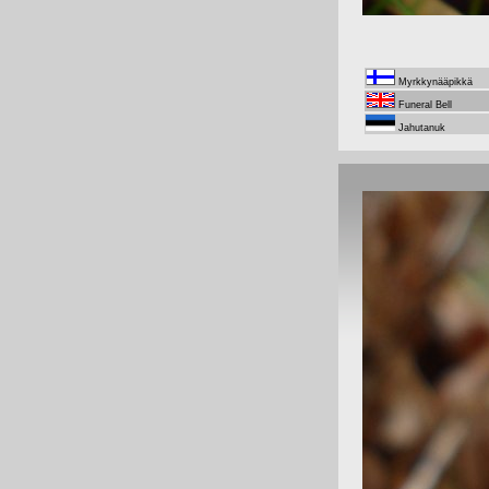
Myrkkynääpikkä
Funeral Bell
Jahutanuk