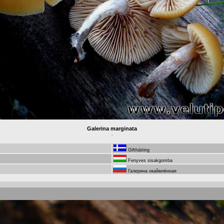
Galerina marginata
.
Gifthätting
Fenyves sisakgomba
Галерина окаймлённая