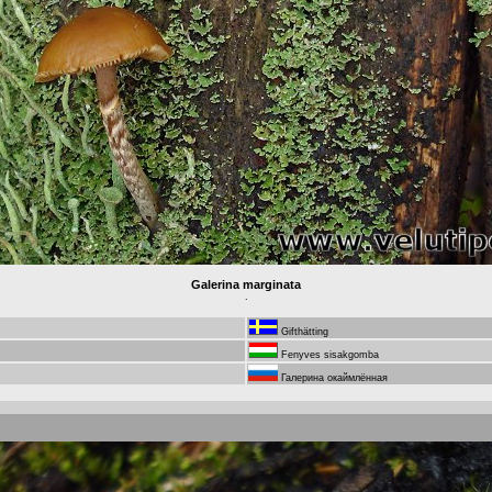
Galerina marginata
.
Gifthätting
Fenyves sisakgomba
Галерина окаймлённая