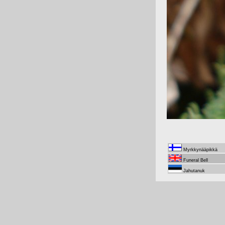
Myrkkynääpikkä
Funeral Bell
Jahutanuk