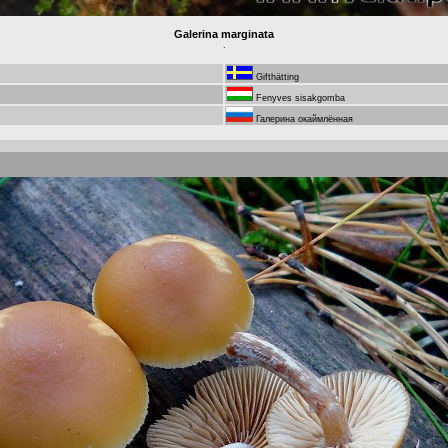
Galerina marginata
.
Gifthätting
Fenyves sisakgomba
Галерина окаймлённая