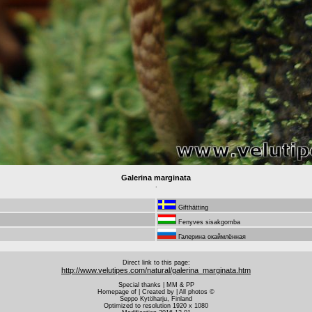
Galerina marginata
.
Gifthätting
Fenyves sisakgomba
Галерина окаймлённая
Direct link to this page:
http://www.velutipes.com/natural/galerina_marginata.htm
Special thanks | MM & PP
Homepage of | Created by | All photos ©
Seppo Kytöharju, Finland
Optimized to resolution 1920 x 1080