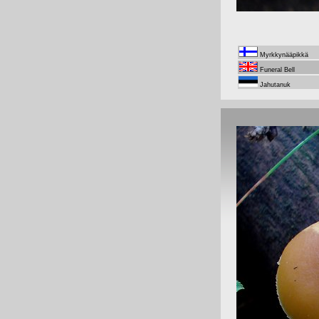
Myrkkynääpikkä
Funeral Bell
Jahutanuk