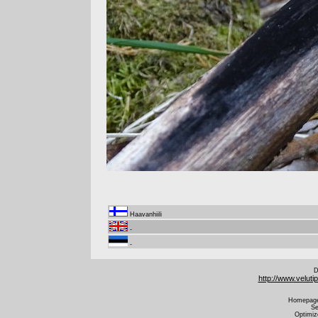
Haavanhiili
-
-
D
http://www.velut
Homepage 
Se
Optimiz