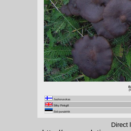
E
(
Jauhorusokas
Silky Pinkgill
Siid-punalehik
Direct 