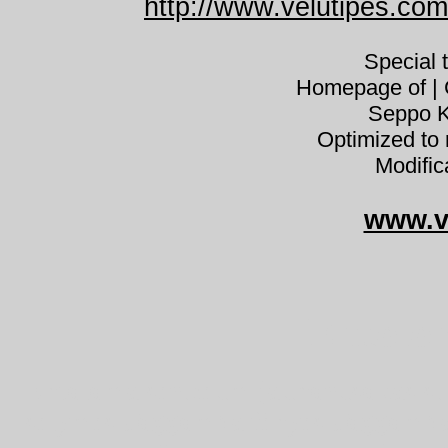
http://www.velutipes.co
Special 
Homepage of | C
Seppo K
Optimized to 
Modific
www.v
Entolo
Entoloma sericeum jauhorusokas silk
selymes döggomba fényes döggomba 