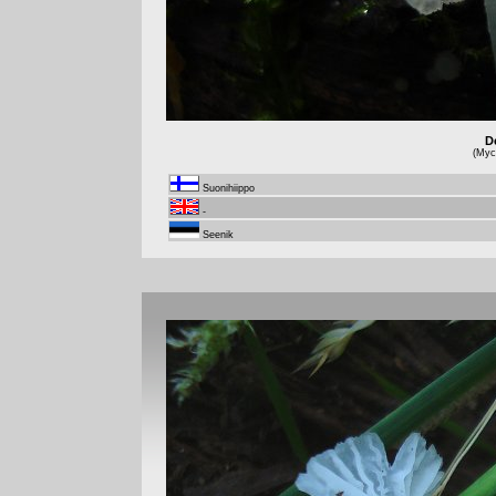
De
(Myce
Suonihiippo
-
Seenik