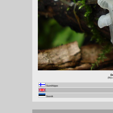
De
(Myce
Suonihiippo
-
Seenik