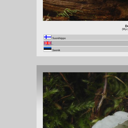
De
(Myce
Suonihiippo
-
Seenik