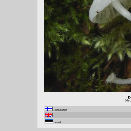
De
(Myce
Suonihiippo
-
Seenik