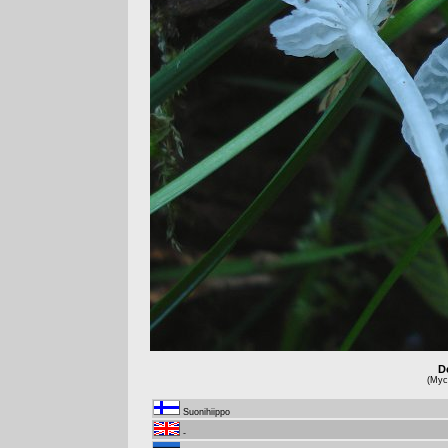
De
(Myce
Suonihiippo
-