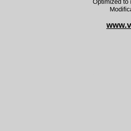
Optimized to 
Modific
www.v
Delicatu
Delicatula integrella suonihiippo dv
seenik Plooiplaatzwammetje Mycèn
Nav