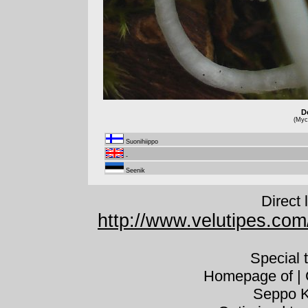
De
(Myce
Suonihiippo
-
Seenik
Direct 
http://www.velutipes.com/
Special 
Homepage of | C
Seppo K