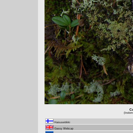
Co
(Inolo
Haisuseitikki
Gassy Webcap