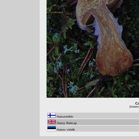
Co
(Inolo
Haisuseitikki
Gassy Webcap
Haisev vöödik