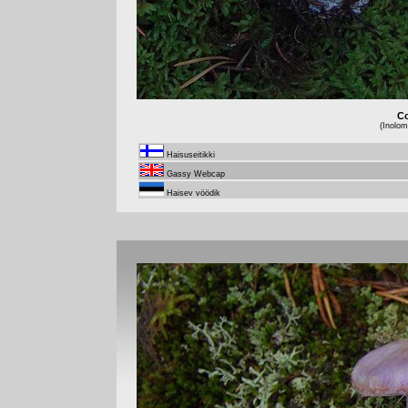
Co
(Inolo
Haisuseitikki
Gassy Webcap
Haisev vöödik