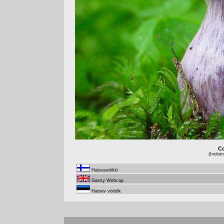
Co
(Inolo
Haisuseitikki
Gassy Webcap
Haisev vöödik