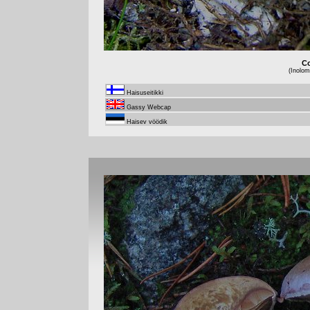
Co
(Inolo
Haisuseitikki
Gassy Webcap
Haisev vöödik