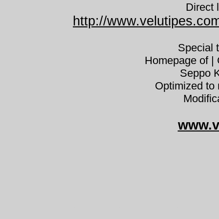
Direct 
http://www.velutipes.com
Special 
Homepage of | C
Seppo K
Optimized to 
Modific
www.v
Cortina
Cortinarius gentilis keltavyöseitik