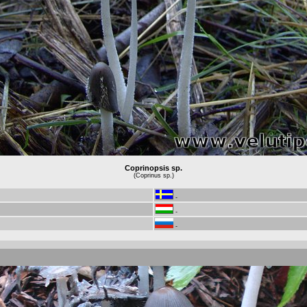
Coprinopsis sp.
(Coprinus sp.)
-
-
-