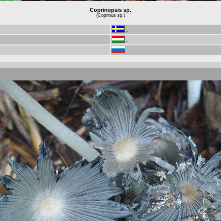
Coprinopsis sp.
(Coprinus sp.)
-
-
-