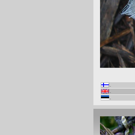
-
-
-