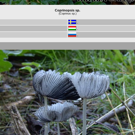
Coprinopsis sp.
(Coprinus sp.)
-
-
-