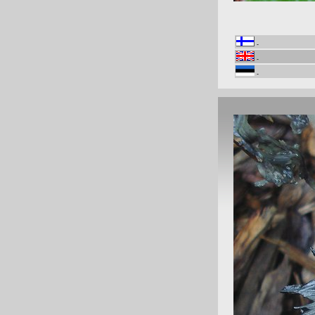
-
-
-