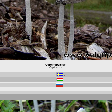
Coprinopsis sp.
(Coprinus sp.)
-
-
-