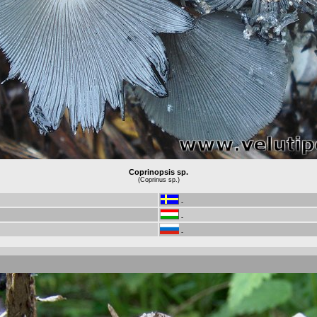
Coprinopsis sp.
(Coprinus sp.)
-
-
-