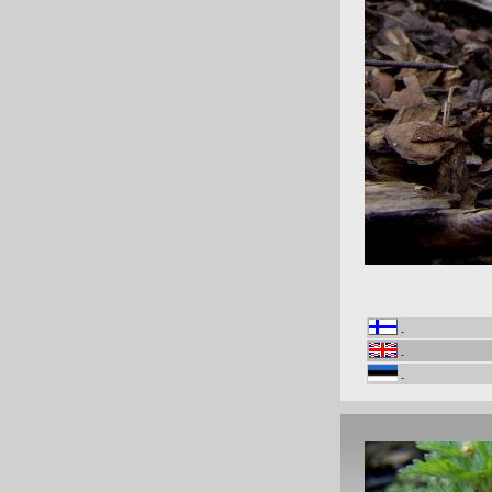
-
-
-