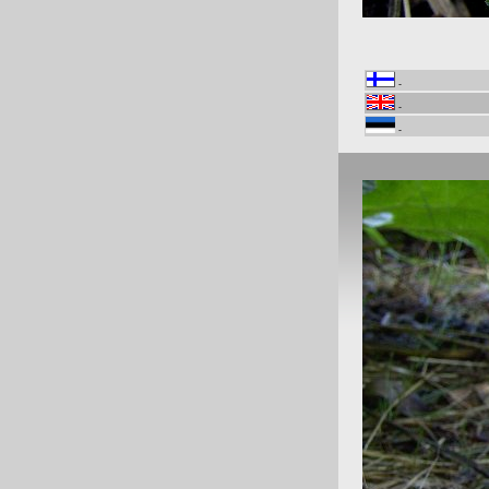
-
-
-