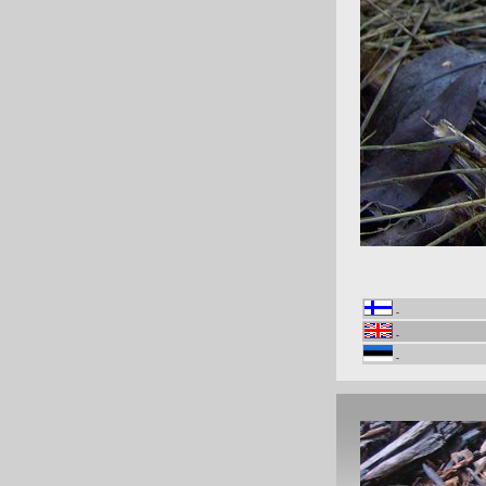
-
-
-