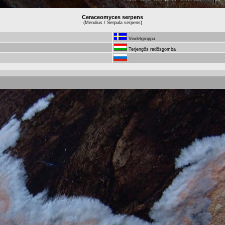
Ceraceomyces serpens
(Merulius / Serpula serpens)
Vindelgröppa
Terjengős redősgomba
-