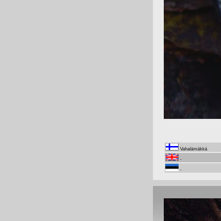
Vahalämäkkä
-
-