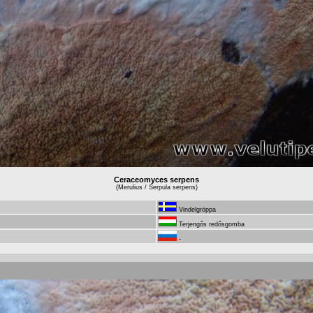
Ceraceomyces serpens
(Merulius / Serpula serpens)
Vindelgröppa
Terjengős redősgomba
-