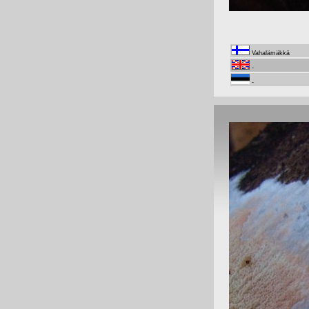
Vahalämäkkä
-
-