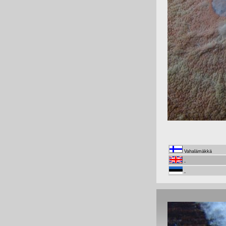
Vahalämäkkä
-
-