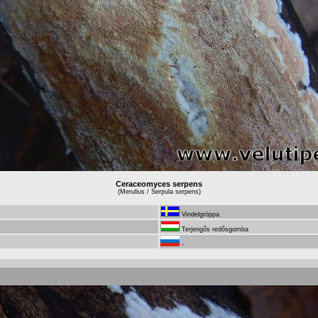
Ceraceomyces serpens
(Merulius / Serpula serpens)
Vindelgröppa
Terjengős redősgomba
-