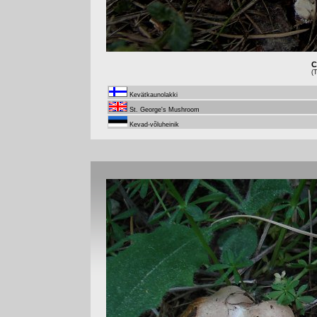
C
(
Kevätkaunolakki
St. George's Mushroom
Kevad-võluheinik