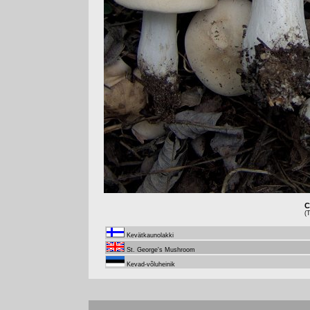
C
(
Kevätkaunolakki
St. George's Mushroom
Kevad-võluheinik