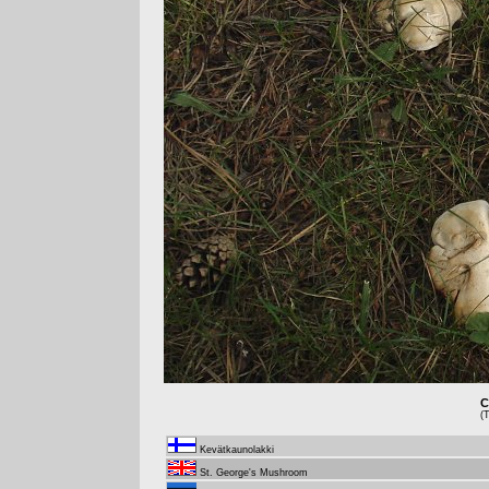
C
(
Kevätkaunolakki
St. George's Mushroom