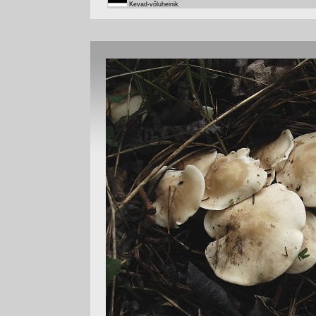
Kevad-võluheinik