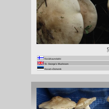
C
(
Kevätkaunolakki
St. George's Mushroom
Kevad-võluheinik