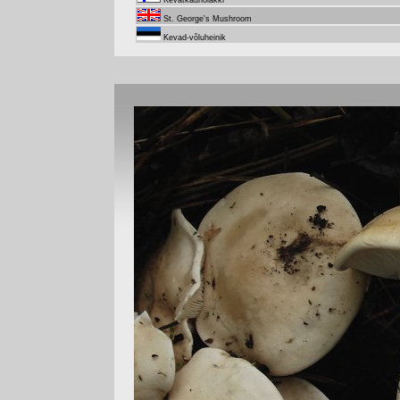
Kevätkaunolakki
St. George's Mushroom
Kevad-võluheinik