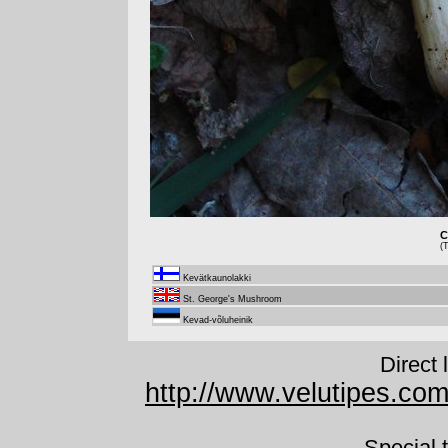
C
(
Kevätkaunolakki
St. George's Mushroom
Kevad-võluheinik
Direct 
http://www.velutipes.co
Special 