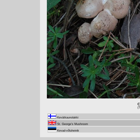
C
(
Kevätkaunolakki
St. George's Mushroom
Kevad-võluheinik