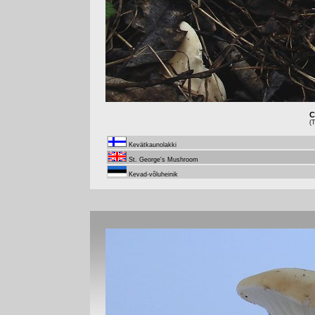
C
(
Kevätkaunolakki
St. George's Mushroom
Kevad-võluheinik