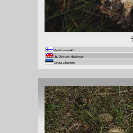
C
(
Kevätkaunolakki
St. George's Mushroom
Kevad-võluheinik