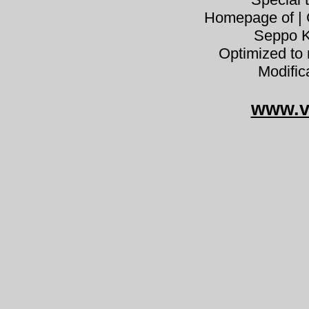
Homepage of | C
Seppo K
Optimized to 
Modific
www.v
Calocy
Calocybe gambosa kevätkaunolakki 
pereszke kevad-võluheinik Mairitter
pavasarinė balteklė vårfagerhatt vo
májovka moixernó moixeró bolet de 