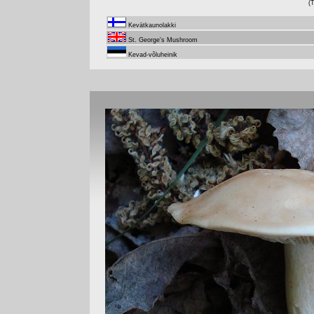
(
Kevätkaunolakki
St. George's Mushroom
Kevad-võluheinik