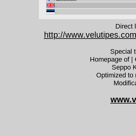
Valkoherkkusieni
-
-
Direct 
http://www.velutipes.co
Special 
Homepage of | C
Seppo K
Optimized to 
Modific
www.v
Agaric