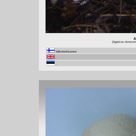
A
(Agaricus nivescen
Valkoherkkusieni
-
-