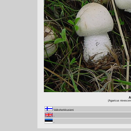
A
(Agaricus nivescen
Valkoherkkusieni
-
-