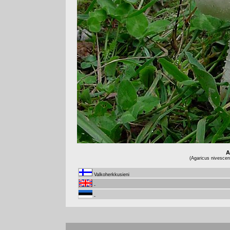
A
(Agaricus nivescen
Valkoherkkusieni
-
-