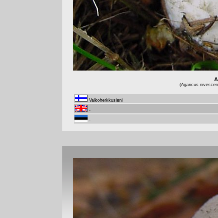
A
(Agaricus nivescen
Valkoherkkusieni
-
-