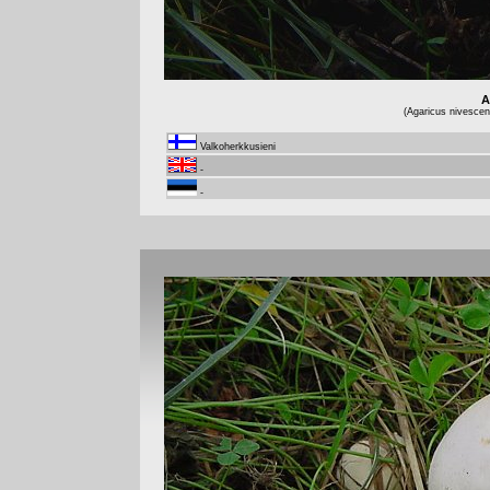
A
(Agaricus nivescen
Valkoherkkusieni
-
-