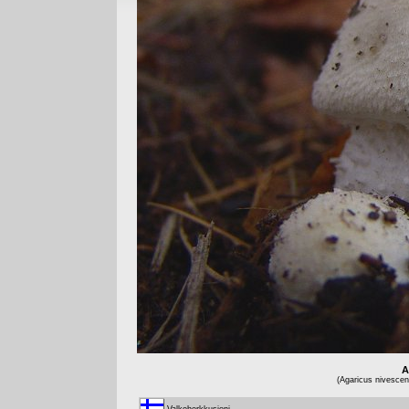
A
(Agaricus nivescen