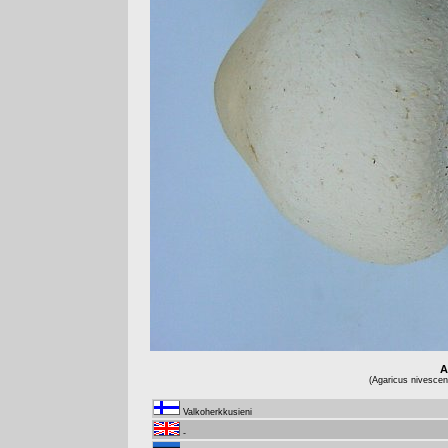
A
(Agaricus nivescen
Valkoherkkusieni
-