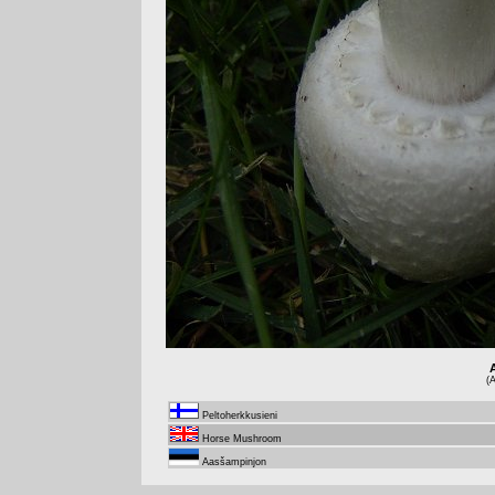
(A
Peltoherkkusieni
Horse Mushroom
Aasšampinjon