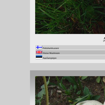
(A
Peltoherkkusieni
Horse Mushroom
Aasšampinjon