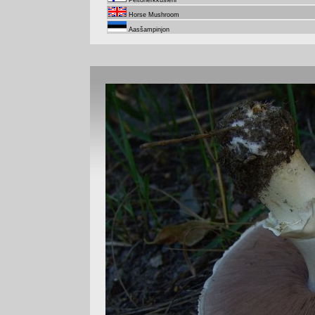
Peltoherkkusieni
Horse Mushroom
Aasšampinjon