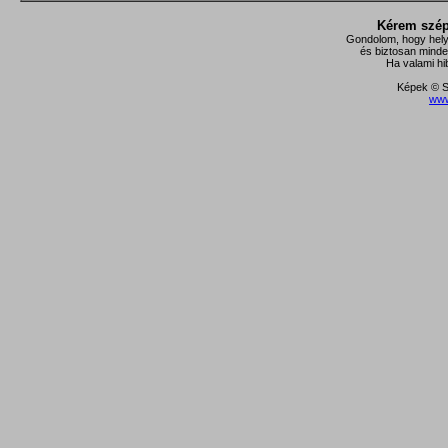
Kérem szépe
Gondolom, hogy hely
és biztosan minde
Ha valami hi
Képek © S
www