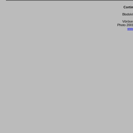
Corti
Blodski
Vöröse
Photo 2001
www