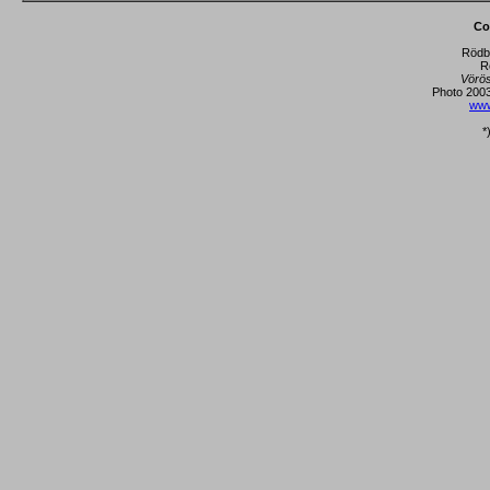
Co
Rödba
R
Vörö
Photo 2003
www
*