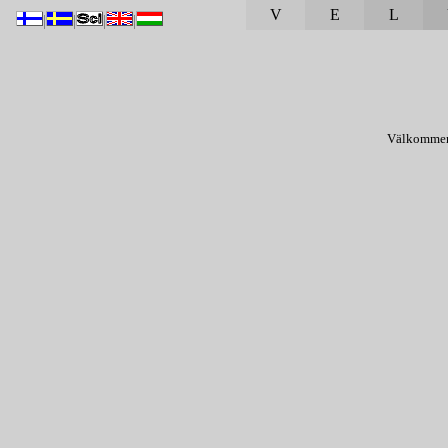
V
E
L
|
|
|
|
Välkomm