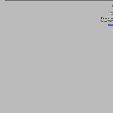
Cin
C
Cinóberv
Photo 2003
www